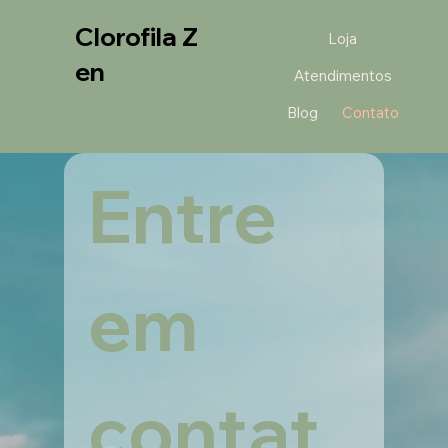
Clorofila Z
Loja
en
Atendimentos
Blog
Contato
Entre 
em 
contat