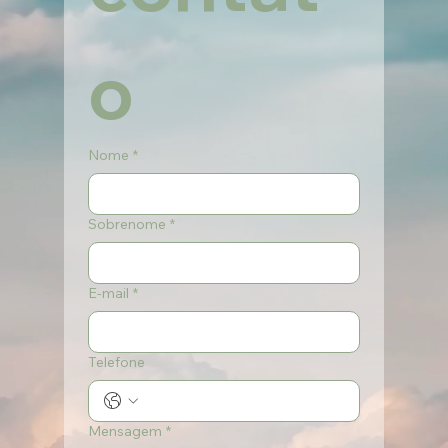
o
Nome
*
Sobrenome
*
E-mail
*
Telefone
Mensagem
*