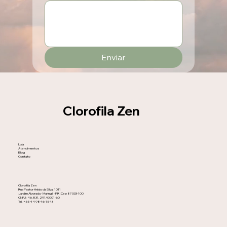
Enviar
Clorofila Zen
Loja
Atendimentos
Blog
Contato
Clorofila Zen
Rua Pastor Anísio da Silva, 1011
Jardim Alvorada - Maringá - PR | Cep 87033-100
CNPJ: 46.831.291/0001-60
Tel. +55 44 9846-1543