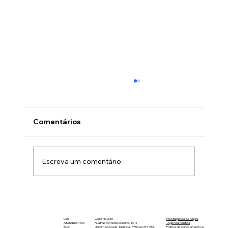
Comentários
Escreva um comentário
Remédios para dor: Fuja deles sempre
que possível
Loja
Clorofila Zen
Prestação de Serviços
Atendimentos
Rua Pastor Anísio da Silva, 1011
-
Agendamentos
Blog
Jardim Alvorada - Maringá - PR | Cep 87033-
Política de Cancelamento e