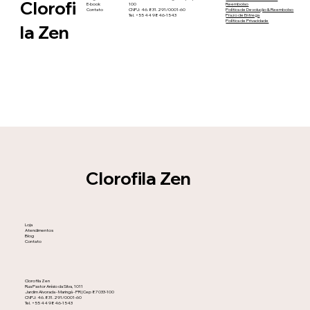
Clorofi
E-book
100
Reembolso
Contato
CNPJ: 46.831.291/0001-60
Política de Devolução & Reembolso
Tel. +55 44 9846-1543
Prazo de Entrega
Política de Privacidade
la Zen
Clorofila Zen
Loja
Atendimentos
Blog
Contato
Clorofila Zen
Rua Pastor Anísio da Silva, 1011
Jardim Alvorada - Maringá - PR | Cep 87033-100
CNPJ: 46.831.291/0001-60
Tel. +55 44 9846-1543